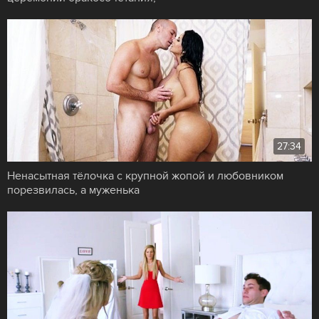
27:34
Ненасытная тёлочка с крупной жопой и любовником
порезвилась, а муженька