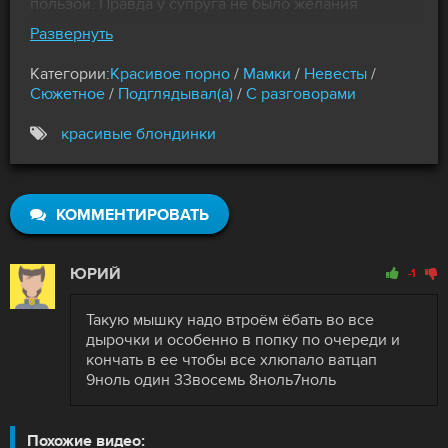
пользой. Правда у супруга не было желания
фоткаться, ведь самец пил крепкий алкоголь,
Развернуть
отмечая таким образом брак. Когда мужчина и вовсе
Категории:
Красивое порно
/
Мамки
/
Невесты
/
ушел в другую комнату, опытный фотограф
Сюжетное
/
Подглядывал(а)
/
С разговорами
сообщил, что может сделать шикарные снимки и без
муженька. Красавица согласилась, но так увлеклась
красивые блондинки
позированием, что спустя всего полчаса сама не
заметила, как забралась на твердый член самца с
камерой, который не только фоткать умел, но еще и
КОММЕНТИРОВАТЬ
трахал девицу до дрожи в коленках.
ЮРИЙ
-1
Такую мышку надо втроём ёбать во все
дырочки и особенно в попку по очереди и
кончать в ее чтобы все хлюпало ватцап
9ноль один 33восемь 8ноль7ноль
Похожие видео: