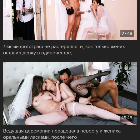
27:48
Лысый фотограф не растерялся, и, как только жених
оставил девку в одиночестве,
45:48
Ведущая церемонии порадовала невесту и жениха
оральными ласками, после чего