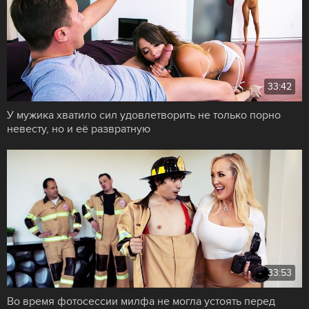
33:42
У мужика хватило сил удовлетворить не только порно
невесту, но и её развратную
33:53
Во время фотосессии милфа не могла устоять перед