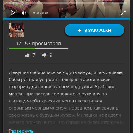
0:00
/ 0:00
В ЗАКЛАДКИ
12 157 просмотров
7
9
Девушка собиралась выходить замуж, и похотливые
бабы решили устроить шикарный эротический
сюрприз для своей лучшей подружки. Арабские
милфы пригласили темнокожего мужчину по
вызову, чтобы красотка могла насладиться
огромным черным членом, перед тем, как связать
свою жизнь с будущим мужем. Милашки не видели
ничего плохого в том, что барышня будет оттрахана
крепким половым органом незнакомца, как в
Развернуть