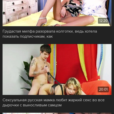
12:20
Грудастая милфа разорвала колготки, ведь хотела
показать подписчикам, как
20:01
Сексуальная русская мамка любит жаркий секс во все
дырочки с выносливым самцом