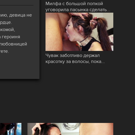
Милфа с большой попкой
уговорила пасынка сделать...
нию, девица не
рдце.
акомой,
а героиня
а любовницей
ете.
Чувак заботливо держал
красотку за волосы, пока...