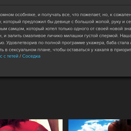
омном особняке, и получать все, что пожелает, но, к сожале
, который предложил бы девице с большой жопой, руку и се
ым самцом, который хотел только одного от своей новой зн
, и залить смазливое личико милашки густой спермой. Наш
ью. Удовлетворив по полной программе ухажера, баба стал
ь в сексуальном плане, чтобы оставаться у хахаля в приорит
с с тетей
/
Соседка