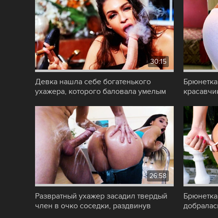
30:15
Девка нашла себе богатенького
Брюнетка
ухажера, которого баловала умелым
красавчи
минетом и
задницей
26:58
Развратный ухажер засадил твердый
Брюнетка
член в очко соседки, раздвинув
добралас
аппетитные
получить