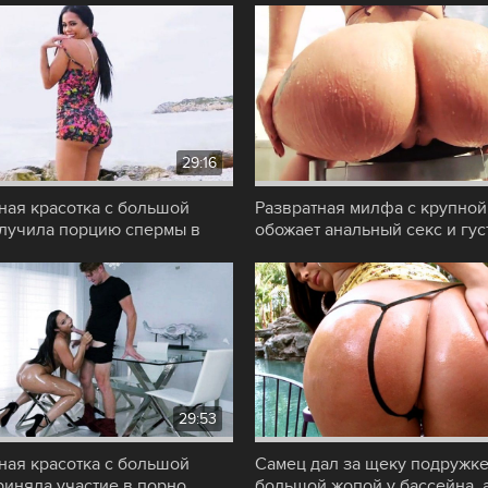
29:16
ная красотка с большой
Развратная милфа с крупно
лучила порцию спермы в
обожает анальный секс и гу
ле
сперму любовника
29:53
ная красотка с большой
Самец дал за щеку подружке
риняла участие в порно
большой жопой у бассейна, 