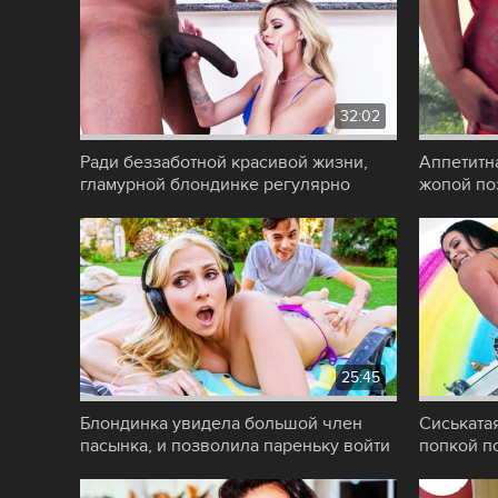
32:02
Ради беззаботной красивой жизни,
Аппетитн
гламурной блондинке регулярно
жопой по
приходилось
белого с
25:45
Блондинка увидела большой член
Сиськата
пасынка, и позволила пареньку войти
попкой п
в сочную
во время