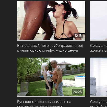
12:13
Выносливый негр грубо трахает в рот
Сексуаль
миниатюрную милфу, жадно целуя
жопой по
слюнявые
анал пос
20:28
Русская милфа согласилась на
Сексуаль
совместное проживание с
попкой п