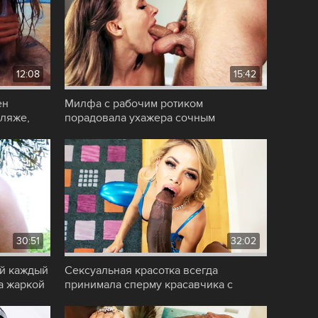
12:08
15:42
ен
Милфа с рабочим ротиком
пляже,
порадовала ухажера сочным
горловым минетом
30:51
32:02
ей каждый
Сексуальная красотка всегда
а жаркой
принимала сперму красавчика с
большим черным членом