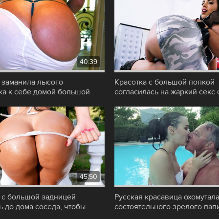
40:39
 заманила лысого
Красотка с большой попкой
ка к себе домой большой
согласилась на жаркий секс 
, чтобы
мужиком, который
45:50
 с большой задницей
Русская красавица охомутал
ь до дома соседа, чтобы
состоятельного зрелого папи
 его
красивую жизнь