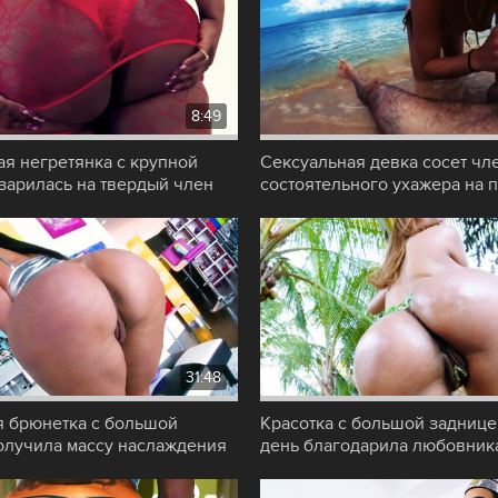
8:49
ая негретянка с крупной
Сексуальная девка сосет чл
зарилась на твердый член
состоятельного ухажера на 
амца
ведь за красивую
31:48
я брюнетка с большой
Красотка с большой задниц
олучила массу наслаждения
день благодарила любовник
еблей, за