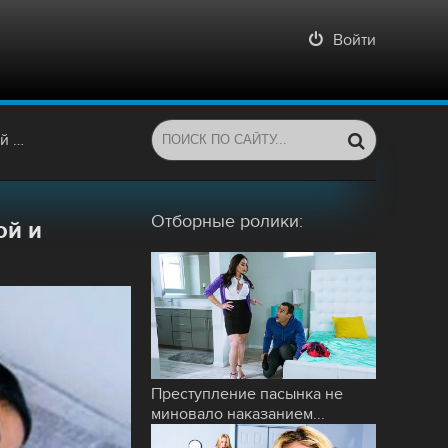
Войти
ника
Отборные ролики:
ой и
Преступление пасынка не
миновало наказанием...