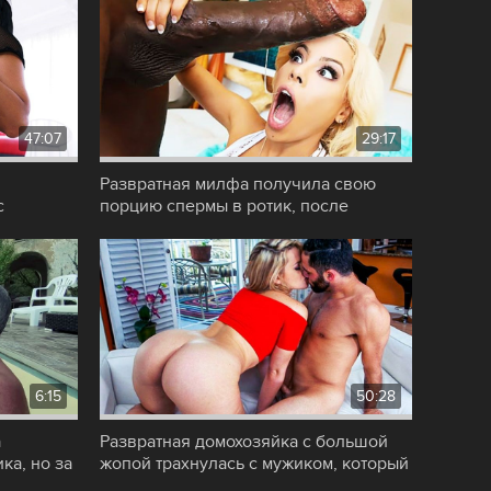
47:07
29:17
Развратная милфа получила свою
с
порцию спермы в ротик, после
жаркого секса с
6:15
50:28
а
Развратная домохозяйка с большой
ка, но за
жопой трахнулась с мужиком, который
пришел