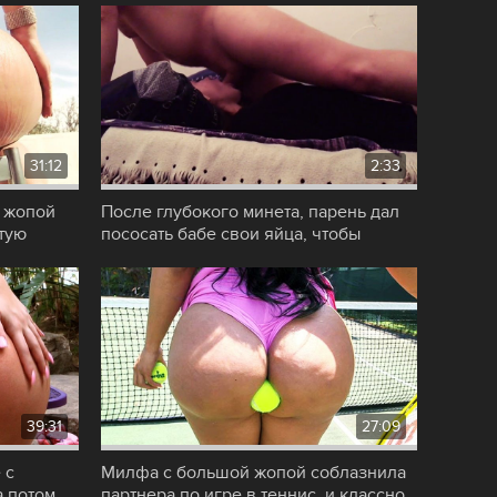
31:12
2:33
й жопой
После глубокого минета, парень дал
стую
пососать бабе свои яйца, чтобы
кончить
39:31
27:09
 с
Милфа с большой жопой соблазнила
а потом
партнера по игре в теннис, и классно