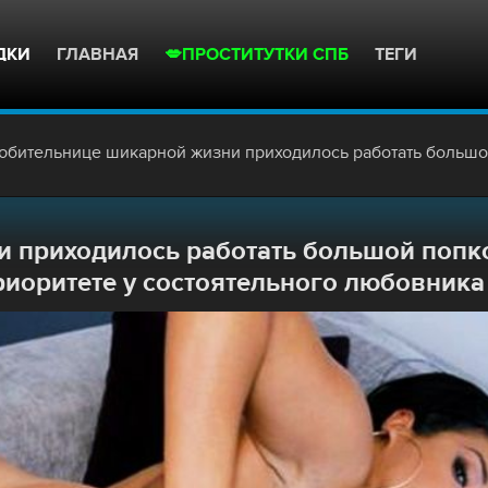
ДКИ
ГЛАВНАЯ
💋ПРОСТИТУТКИ СПБ
ТЕГИ
льнице шикарной жизни приходилось работать большой попкой и ротиком, чтобы оставаться в приоритете у состоятельного любов
 приходилось работать большой попк
риоритете у состоятельного любовника